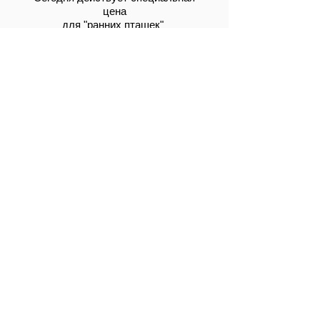
цена
для "ранних пташек"
при регистрации и оплате
до 11 мая
2695
грн.
за одного участника
3995 грн
Обычная стоимость
Экономия - 32 %
Принять участие
До окончания действия