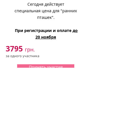
Сегодня действует
специальная цена для "ранних
пташек".
При регистрации и оплате
до
20 ноября
3795
грн.
за одного участника
Принять участие
4995 грн
Обычная стоимость
за
одного.
Вы экономите
1200 грн ( - 24 %)
До окончания действия