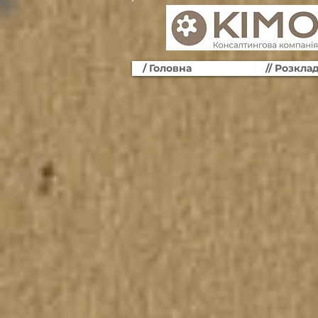
/ Головна
// Розкла