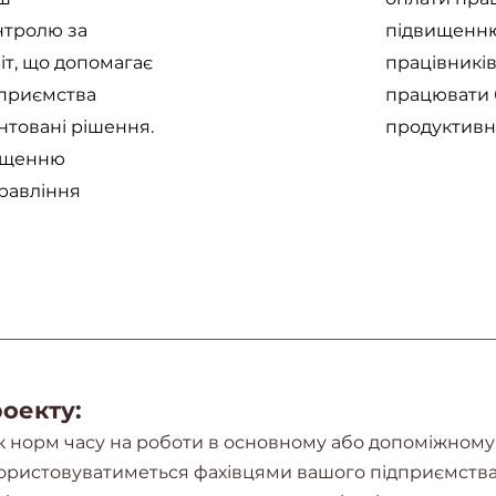
нтролю за
підвищенню
т, що допомагає
працівників
дприємства
працювати 
товані рішення.
продуктивн
ищенню
равління
роекту:
к норм часу на роботи в основному або допоміжному
ористовуватиметься фахівцями вашого підприємства