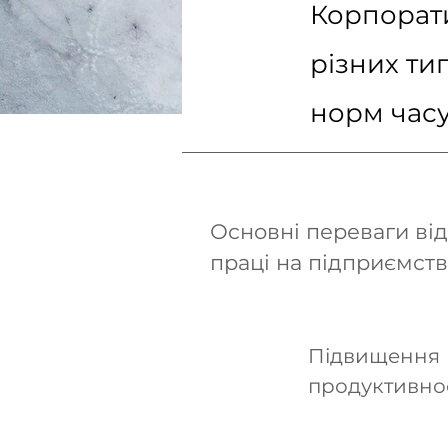
Корпорат
різних ти
норм часу
Основні переваги в
праці на підприємств
Підвищення
продуктивнос