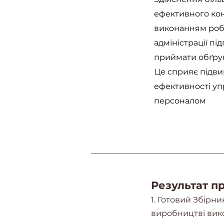
ефективного ко
виконанням робі
адміністрації пі
приймати обґрун
Це сприяє підв
ефективності уп
персоналом
Результат п
1. Готовий
Збірни
виробництві вик