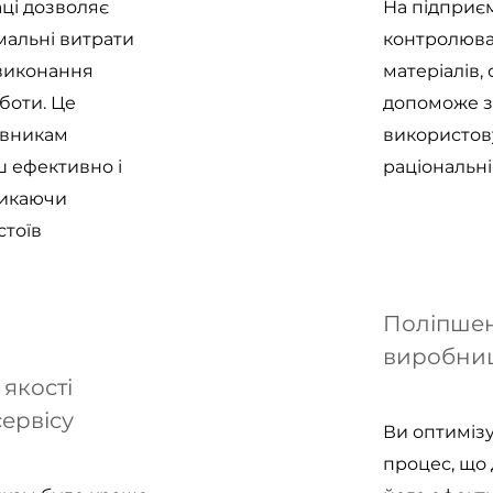
ці дозволяє
На підприє
мальні витрати
контролюва
 виконання
матеріалів,
боти. Це
допоможе з
івникам
використов
 ефективно і
раціональн
никаючи
стоїв
Поліпшен
виробни
якості
сервісу
Ви оптиміз
процес, що