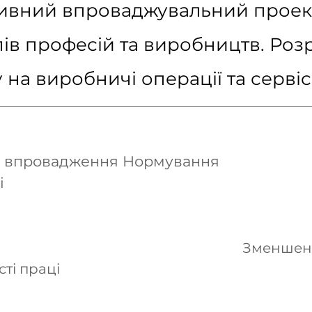
ивний впроваджувальний проек
пів професій та виробництв. Роз
 на виробничі операції та сервіс
ід впровадження Нормування
і
Зменшен
ті праці