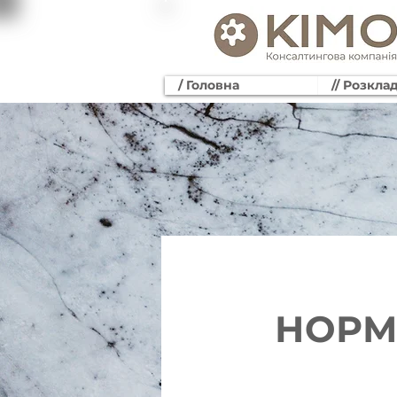
/ Головна
// Розкла
НОРМ