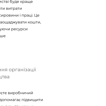
мстві буде краще
ти витрати
 сировини і праці. Це
аощаджувати кошти,
уючи ресурси
іше
ня організації
цтва
уєте виробничий
 допомагає підвищити