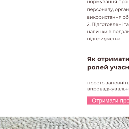
нормування праці
персоналу, орган
використання
об
2. Підготовлені т
навички в подал
підприємства.
Як отримати
ролей учасни
просто заповніт
впроваджувальн
Отримати про