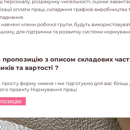
 персоналу, розрахунку чисельності, оцінки заванта
ізації оплати праці, складання графіків виробництва 
ладнання.
а навчені
члени робочої групи, будуть використовуват
ьшому, для підтримки та розвитку системи нормуванн
 пропозицію з описом складових час
ків та вартості ?
ь просту форму нижче і ми підготуємо для вас більш
ого проекту Нормування праці
позицію