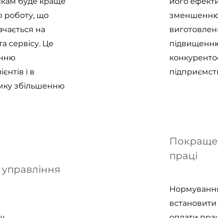
кам буде краще
його ефекти
 роботу, що
зменшенню 
чається на
виготовленн
та сервісу. Це
підвищенн
енню
конкуренто
єнтів і в
підприємст
умку збільшенню
Покращен
праці
управління
Нормування
встановити
ьш
оплати прац