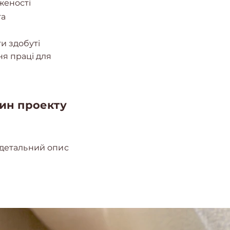
женості
та
и здобуті
я праці для
тин проекту
 детальний опис