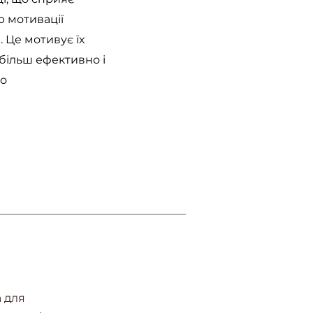
 мотивації
. Це мотивує їх
більш ефективно і
о
 для