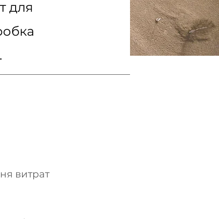
т для
робка
.
ня витрат