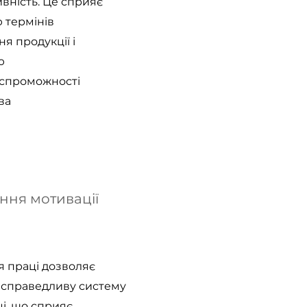
вність. Це сприяє
термінів
я продукції і
ю
спроможності
ва
ня мотивації
 праці дозволяє
 справедливу систему
і, що сприяє