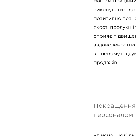
Вашим працівни
виконувати свою
позитивно позна
якості продукції 
сприяє підвищ
задоволеності клі
кінцевому підс
продажів
Покращення 
персоналом
Здійснення біл