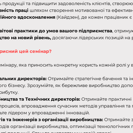
 продукції та підвищити задоволеність клієнтів, створю
ність праці
шляхом створення мотивованої та ефективн
тійного вдосконалення
(Кайдзен), де кожен працівник 
вітові практики до умов вашого підприємства
, отриму
тво на новий рівень,
досягаючи лідерських позицій на 
рисний цей семінар?
інару, яка приносить конкретну користь кожній ролі у в
альних директорів:
Отримайте стратегічне бачення та і
го бізнесу. Зрозумійте, як бережливе виробництво доп
рибутку.
ництва та Технічних директорів:
Отримайте практичні
процесів, впровадження сучасних методів управління та
ьте лідером у впровадженні інновацій.
в та Інженерів з організації виробництва:
Отримайте з
одів організації виробництва, оптимізації технологічних