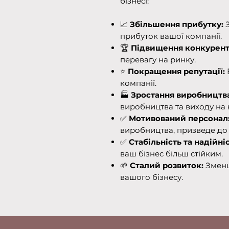
бізнесі:
📈
Збільшення прибутку:
прибуток вашої компанії.
🏆
Підвищення конкурен
перевагу на ринку.
⭐
Покращення репутації:
компанії.
🏭
Зростання виробництва
виробництва та виходу на 
✅
Мотивований персонал
виробництва, призведе до 
✅
Стабільність та надійніс
ваш бізнес більш стійким.
🌱
Сталий розвиток:
Зменше
вашого бізнесу.