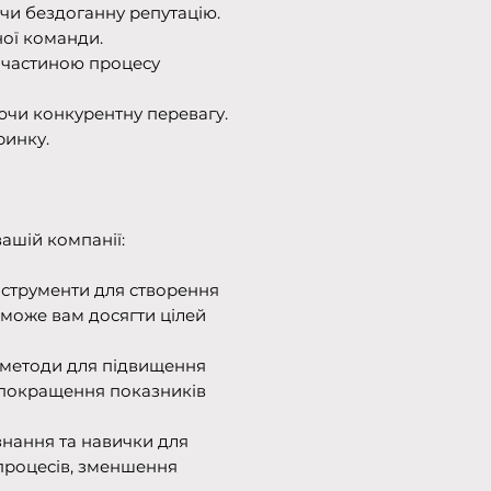
ючи бездоганну репутацію.
ої команди.
є частиною процесу
ючи конкурентну перевагу.
ринку.
ашій компанії:
нструменти для створення
оможе вам досягти цілей
 методи для підвищення
 покращення показників
нання та навички для
 процесів, зменшення