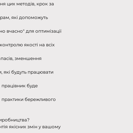
ня цих методів, крок за
грам, які допоможуть
о вчасно" для оптимізації
онтролю якості на всіх
 запасів, зменшення
, які будуть працювати
н працівник буде
ні практики бережливого
виробництва?
тія якісних змін у вашому