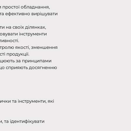
и простої обладнання,
та ефективно вирішувати
и на своїх ділянках,
овувати інструменти
ивності.
тролю якості, зменшення
ті продукції.
рацюють за принципами
 що сприяють досягненню
чки та інструменти, які
, та ідентифікувати