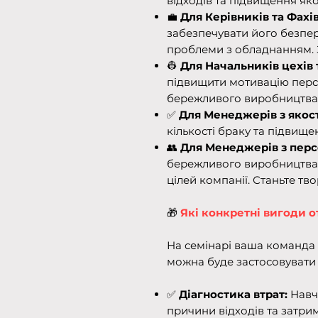
відходів та підвищення якос
💼
Для Керівників та Фахі
забезпечувати його безпе
проблеми з обладнанням. 
👷
Для Начальників цехів 
підвищити мотивацію персо
бережливого виробництва 
✅
Для Менеджерів з якост
кількості браку та підвище
👥
Для Менеджерів з перс
бережливого виробництва,
цілей компанії. Станьте тв
🎁
Які конкретні вигоди 
На семінарі ваша команда 
можна буде застосовувати 
✅
Діагностика втрат:
Навч
причини відходів та затри