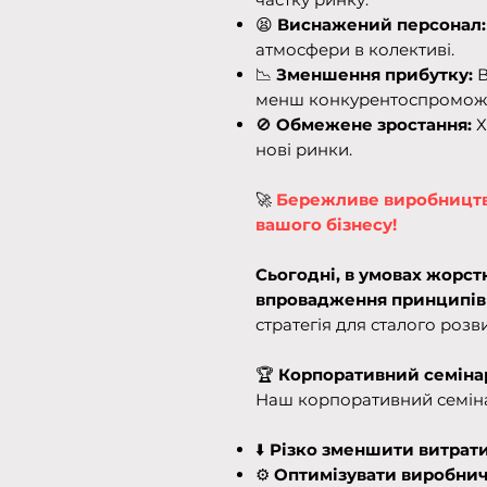
😫
Виснажений персонал
атмосфери в колективі.
📉
Зменшення прибутку:
В
менш конкурентоспромож
🚫
Обмежене зростання:
Х
нові ринки.
🚀
Бережливе виробництво 
вашого бізнесу!
Сьогодні, в умовах жорстк
впровадження принципів 
стратегія для сталого розви
🏆
Корпоративний семіна
Наш корпоративний семіна
⬇️
Різко зменшити витрати
⚙️
Оптимізувати виробничі