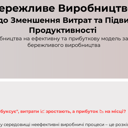
ережливе Виробництв
до Зменшення Витрат та Під
Продуктивності
ництва на ефективну та прибуткову модель з
бережливого виробництва
уксує", витрати 📈 зростають, а прибуток 📉 на місці?
 середовищі неефективні виробничі процеси – це розкіш