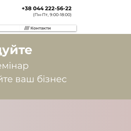
+38 044 222-56-22
(Пн-Пт, 9:00-18:00)
//// Контакти
щуйте
емінар
те ваш бізнес