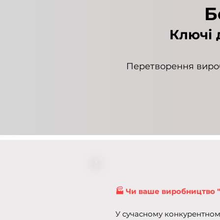
Б
Ключі 
Перетворення вироб
🏭 Чи ваше виробництво "б
У сучасному конкурентному