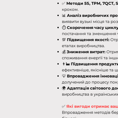
✅
Методи 5S, TPM, 7QCT, 
кроком.
📊
Аналіз виробничих про
виявити вузькі місця та ро
⏱️
Скорочення часу циклу
постачання та зменшення 
💯
Підвищення якості:
Отр
етапах виробництва.
💰
Зниження витрат:
Отрим
споживання енергії та інши
👨‍🏭
Підвищення продукти
ефективніше, якісніше та 
💡
Впровадження інноваці
долучений до процесу по
🌍
Адаптація світового до
виробництва в українських
✅
Які вигоди отримає ва
Впровадження методів бере