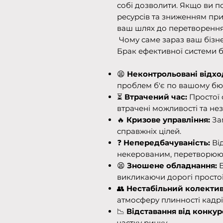
собі дозволити. Якщо ви п
ресурсів та зниженням при
ваш шлях до перетворення
Чому саме зараз ваш бізн
Брак ефективної системи 
😫
Неконтрольовані відхо
проблем б'є по вашому бю
⏳
Втрачений час:
Простої 
втрачені можливості та нез
🔥
Кризове управління:
За
справжніх цілей.
❓
Непередбачуваність:
Від
некерованим, перетворююч
😫
Зношене обладнання:
Б
викликаючи дорогі простої
👥
Нестабільний колектив
атмосферу плинності кадрі
📉
Відставання від конкур
частку ринку.