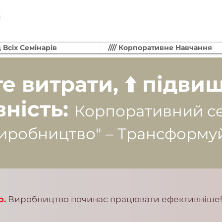
д Всіх Семінарів
//// Корпоративне Навчання
те витрати, ⬆️ підви
ність:
Корпоративний с
иробництво" – Трансформуй
р.
Виробництво починає працювати ефективніше!