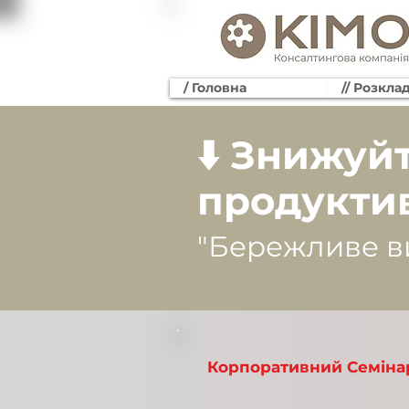
/ Головна
// Розкла
⬇️ Знижуй
продуктив
"Бережливе в
Корпоративний Семіна