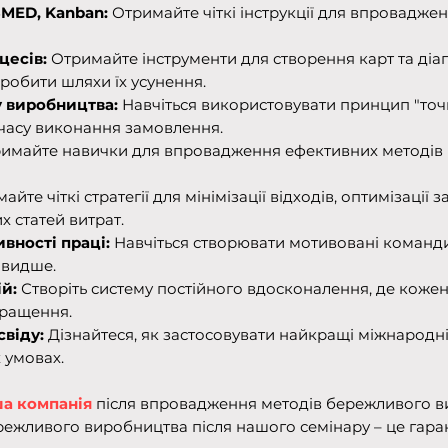
SMED, Kanban:
Отримайте чіткі інструкції для впроваджен
цесів:
Отримайте інструменти для створення карт та діа
зробити шляхи їх усунення.
 виробництва:
Навчіться використовувати принцип "точн
часу виконання замовлення.
имайте навички для впровадження ефективних методів к
айте чіткі стратегії для мінімізації відходів, оптимізації
х статей витрат.
вності праці:
Навчіться створювати мотивовані команди
швидше.
й:
Створіть систему постійного вдосконалення, де коже
кращення.
свіду:
Дізнайтеся, як застосовувати найкращі міжнарод
 умовах.
ша компанія
після впровадження методів бережливого 
жливого виробництва після нашого семінару – це гаран