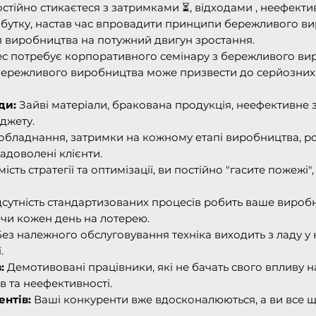
остійно стикаєтеся з затримками ⏳, відходами , неефек
бутку, настав час впровадити принципи бережливого ви
 виробництва на потужний двигун зростання.
ес потребує корпоративного семінару з бережливого в
бережливого виробництва може призвести до серйозних
ди:
Зайві матеріали, бракована продукція, неефективне з
джету.
обладнання, затримки на кожному етапі виробництва, роз
адоволені клієнти.
мість стратегії та оптимізації, ви постійно "гасите пожежі"
сутність стандартизованих процесів робить ваше вироб
и кожен день на лотерею.
ез належного обслуговування техніка виходить з ладу у
.
:
Демотивовані працівники, які не бачать свого впливу н
в та неефективності.
ентів:
Ваші конкуренти вже вдосконалюються, а ви все 