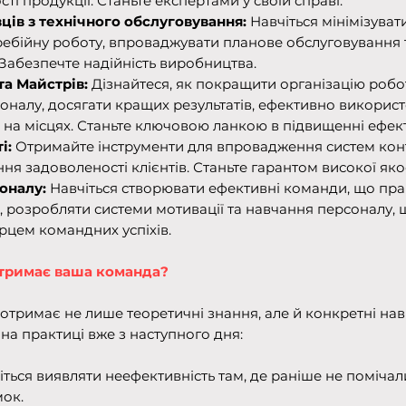
ті продукції. Станьте експертами у своїй справі.
вців з технічного обслуговування:
Навчіться мінімізуват
ребійну роботу, впроваджувати планове обслуговування 
Забезпечте надійність виробництва.
та Майстрів:
Дізнайтеся, як покращити організацію робот
налу, досягати кращих результатів, ефективно використ
на місцях. Станьте ключовою ланкою в підвищенні ефект
і:
Отримайте інструменти для впровадження систем кон
ння задоволеності клієнтів. Станьте гарантом високої якос
оналу:
Навчіться створювати ефективні команди, що п
 розробляти системи мотивації та навчання персоналу,
орцем командних успіхів.
отримає ваша команда?
отримає не лише теоретичні знання, але й конкретні нави
на практиці вже з наступного дня:
іться виявляти неефективність там, де раніше не помічали
мок.