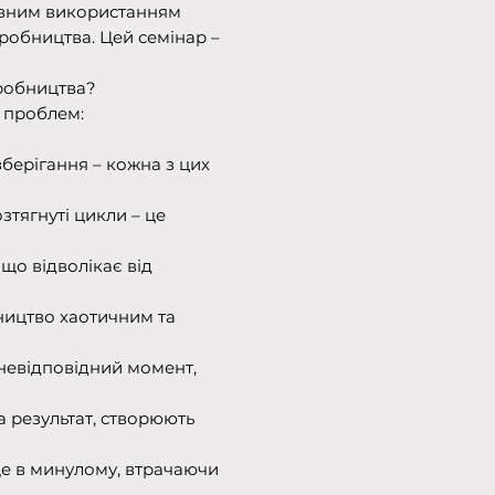
тивним використанням
робництва. Цей семінар –
иробництва?
 проблем:
берігання – кожна з цих
тягнуті цикли – це
, що відволікає від
ництво хаотичним та
 невідповідний момент,
а результат, створюють
ще в минулому, втрачаючи