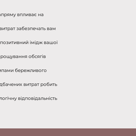
напряму впливає на
витрат забезпечать вам
 позитивний імідж вашої
нарощування обсягів
ципами бережливого
едбачених витрат робить
огічну відповідальність