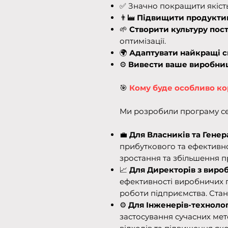
✅ Значно покращити якість
👨‍🏭
Підвищити продуктив
🌱
Створити культуру пос
оптимізації.
🌍
Адаптувати найкращі с
⚙️
Вивести ваше виробниц
🎯
Кому буде особливо ко
Ми розробили програму сем
💼
Для Власників та Генер
прибуткового та ефективно
зростання та збільшення п
📈
Для Директорів з вироб
ефективності виробничих 
роботи підприємства. Стан
⚙️
Для Інженерів-технологі
застосування сучасних мет