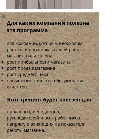
Для каких компаний полезна
эта программа
для компаний, которым необходим
рост ключевых показателей работы
магазина или салона:
рост прибыльности магазина
рост продаж магазина
рост среднего чека
повышение качества обслуживание
клиентов
.
Этот тренинг будет полезен для
продавцов, менеджеров,
руководителей и всех работников
напрямую влияющих на показатели
работы магазина
.