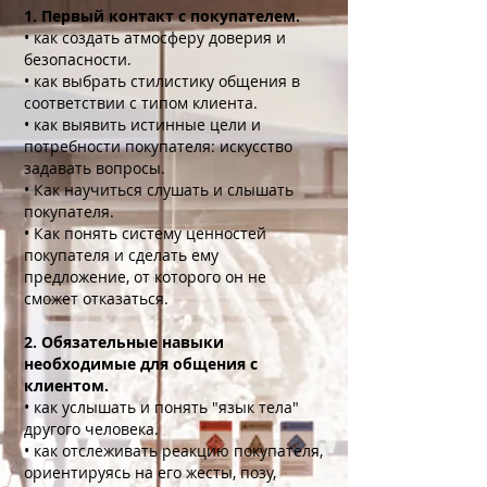
1. Первый контакт с покупателем.
• как создать атмосферу доверия и
безопасности.
• как выбрать стилистику общения в
соответствии с типом клиента.
• как выявить истинные цели и
потребности покупателя: искусство
задавать вопросы.
• Как научиться слушать и слышать
покупателя.
• Как понять систему ценностей
покупателя и сделать ему
предложение, от которого он не
сможет отказаться.
2. Обязательные навыки
необходимые для общения с
клиентом.
• как услышать и понять "язык тела"
другого человека.
• как отслеживать реакцию покупателя,
ориентируясь на его жесты, позу,