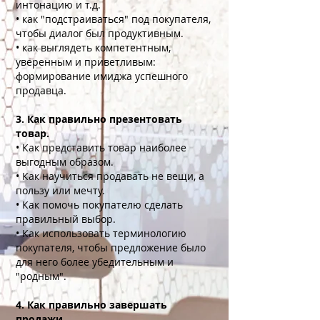
интонацию и т.д.
• как "подстраиваться" под покупателя,
чтобы диалог был продуктивным.
• как выглядеть компетентным,
уверенным и приветливым:
формирование имиджа успешного
продавца.
3. Как правильно презентовать
товар.
• Как представить товар наиболее
выгодным образом.
• Как научиться продавать не вещи, а
пользу или мечту.
• Как помочь покупателю сделать
правильный выбор.
• Как использовать терминологию
покупателя, чтобы предложение было
для него более убедительным и
"родным".
4. Как правильно завершать
продажи.