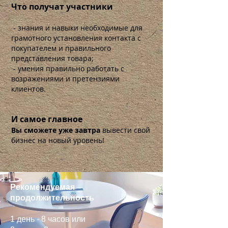
Что получат участники
- знания и навыки необходимые для
грамотного установления контакта с
покупателем и правильного
представления товара;
- умения правильно работать с
возражениями и претензиями
клиентов.
И самое главное
Вы сможете уже завтра
вывести свой
бизнес на новый уровень!
Рекомендуемая
продолжительность
1 день - 8 часов или