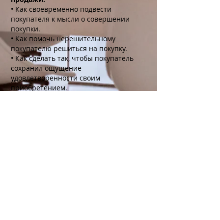
• Как своевременно подвести
покупателя к мысли о совершении
покупки.
• Как помочь нерешительному
покупателю решиться на покупку.
• Как сделать так, чтобы покупатель
сохранил ощущение
удовлетворенности своим
приобретением.
• Как расстаться с покупателем так,
чтобы ему захотелось вернуться еще.
5. Грамотная работа с претензиями
и возражениями клиента. Как
проблему превратить в выгоду.
• Как использовать возражения
покупателя для завоевания доверия и
предоставления дополнительной
информации.
• Как подготовиться к стандартным
возражениям: формирование системы
аргументов.